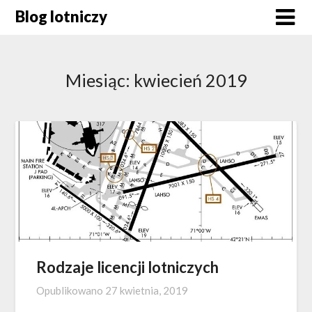
Skip
Blog lotniczy
to
content
Miesiąc:
kwiecień 2019
Rodzaje licencji lotniczych
Opublikowano
27 kwietnia, 2019