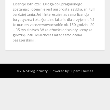
Licencje lotnicze: Droga do upragnionego
zostania pilotem nie jest ani prosta, szybka, ani tym
bardziej tania. Jeśli interesuje nas sama licencja
turystyczna i okazjonalne latanie dla przyjemności
to musimy zarezerwować sobie ok. 150 godzin i 20
– 35 tys złotych. W zależności od szkoły i ceny za
godzinę lotu. Jeśli chcesz latać samolotami
pasażerskimi…
©2026 Blog lotniczy
| Powered by
SuperbThemes